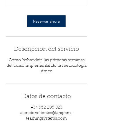
m
i
n
Reservar ahora
Descripción del servicio
Cómo 'sobrevivir' las primeras semanas
del curso implementando la metodología
Amco
Datos de contacto
+34 952 205 823
atencionclientes@tangram-
learningsystems.com