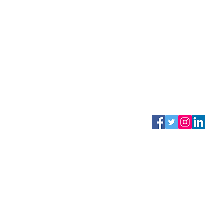
NING
CONTACTO
atencionclientes@
​+34 952 205 823
REDES SOC