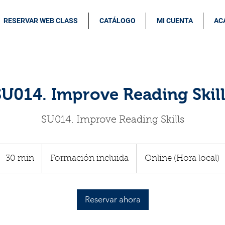
RESERVAR WEB CLASS
CATÁLOGO
MI CUENTA
AC
SU014. Improve Reading Skill
SU014. Improve Reading Skills
Formación
incluida
30 min
3
Formación incluida
Online (Hora local)
0
m
Reservar ahora
i
n