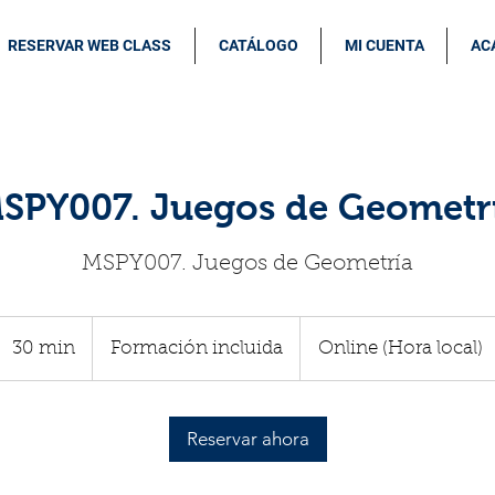
RESERVAR WEB CLASS
CATÁLOGO
MI CUENTA
AC
SPY007. Juegos de Geometr
MSPY007. Juegos de Geometría
Formación
incluida
30 min
3
Formación incluida
Online (Hora local)
0
m
Reservar ahora
i
n