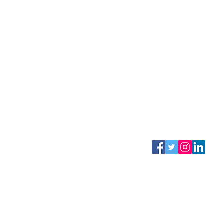
NING
CONTACTO
atencionclientes@
​+34 952 205 823
REDES SOC