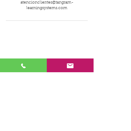
atencionclientes@tangram-
learningsystems.com
TANGRAM LEARNING
systems
- Mi cuenta
- Reservar Web Class
- Catálogo Web Classes
- Política de privacidad
- Aviso legal
- Política de cookies