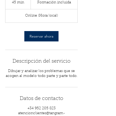
incluida
45 min
4
Formación incluida
5
Online (Hora local)
m
i
n
Reservar ahora
Descripción del servicio
Dibujar y analizar los problemas que se
acogen al modelo todo parte y parte todo.
Datos de contacto
+34 952 205 823
atencionclientes@tangram-