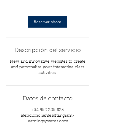
m
i
n
Reservar ahora
Descripción del servicio
New and innovative websites to create
and personalise your interactive class
activities.
Datos de contacto
+34 952 205 823
atencionclientes@tangram-
learningsystems.com