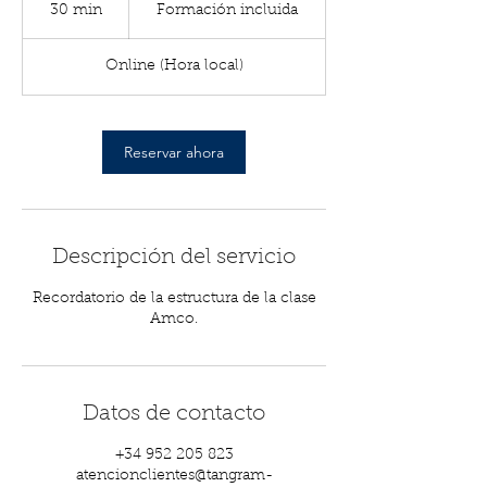
incluida
30 min
3
Formación incluida
0
Online (Hora local)
m
i
n
Reservar ahora
Descripción del servicio
Recordatorio de la estructura de la clase
Amco.
Datos de contacto
+34 952 205 823
atencionclientes@tangram-