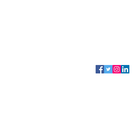
NING
CONTACTO
atencionclientes@
​+34 952 205 823
REDES SOC
© 2022 Tangram Learning Systems SL