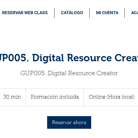
RESERVAR WEB CLASS
CATÁLOGO
MI CUENTA
AC
P005. Digital Resource Crea
GUP005. Digital Resource Creator
Formación
incluida
30 min
3
Formación incluida
Online (Hora local)
0
m
Reservar ahora
i
n