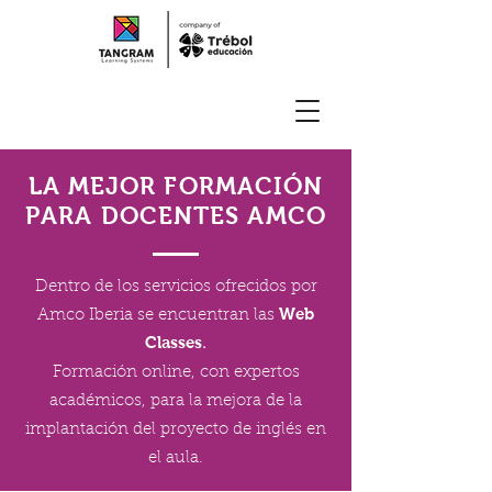
LA MEJOR FORMACIÓN
PARA DOCENTES AMCO
Dentro de los servicios ofrecidos por
Web
Amco Iberia se encuentran las
Classes
.
Formación online, con expertos
académicos, para la mejora de la
implantación del proyecto de inglés en
el aula.