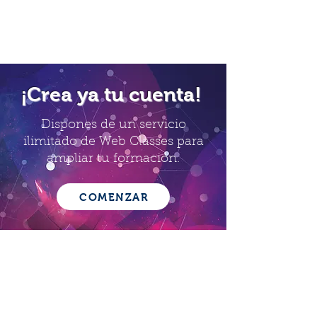
¡Crea ya tu cuenta!
Dispones de un servicio
ilimitado de Web Classes para
ampliar tu formación.
COMENZAR
CONFIGURA TU ITINERARIO
FORMATIVO ONLINE DEL