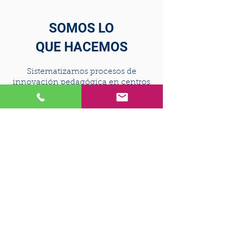
SOMOS LO
QUE HACEMOS
Sistematizamos procesos de
innovación pedagógica en centros
educativos para mejorar los
resultados del aprendizaje desde
Infantil hasta Bachillerato.
MÁS INFORMACIÓN